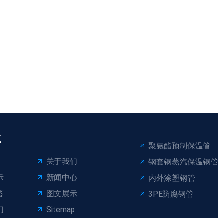
航
聚氨酯预制保温管
关于我们
钢套钢蒸汽保温钢
示
新闻中心
内外涂塑钢管
答
图文展示
3PE防腐钢管
们
Sitemap